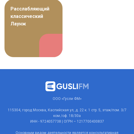
Расслабляющий
классический
Лаунж
ООО «Гусли ФМ»
115304, город Москва, Каспийская ул, д. 22 к. 1 стр. 5, этаж/пом. 3/7
ком./оф. 18/30а
ИНН - 9724057738 | ОГРН – 1217700430837
Основным видом деятельности является консультативная