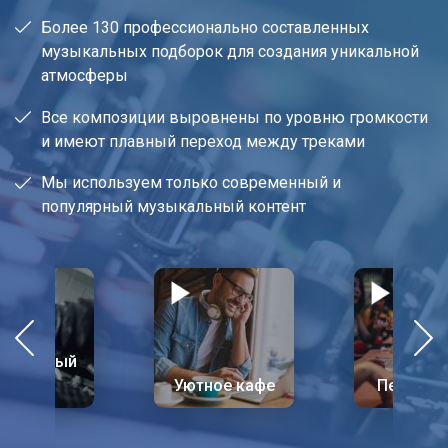
Более 130 профессионально составленных
музыкальных подборок для создания уникальной
атмосферы
Все композиции выровнены по уровню громкости
и имеют плавный переход между треками
Мы используем только современный и
популярный музыкальный контент
одвинутый
фитнес
Уютное кафе
Пенный 