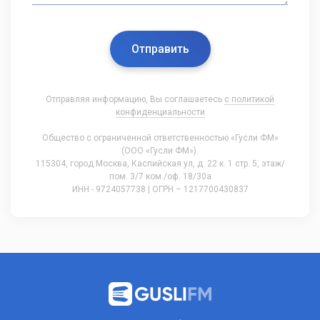
Отправить
Отправляя информацию, Вы соглашаетесь
с политикой
конфиденциальности
Общество с ограниченной ответственностью «Гусли ФМ»
(ООО «Гусли ФМ»).
115304, город Москва, Каспийская ул, д. 22 к. 1 стр. 5, этаж/
пом. 3/7 ком./оф. 18/30а
ИНН - 9724057738 | ОГРН – 1217700430837