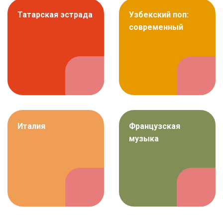
Татарская эстрада
Узбекский поп:
современный
Италия
Французская
музыка