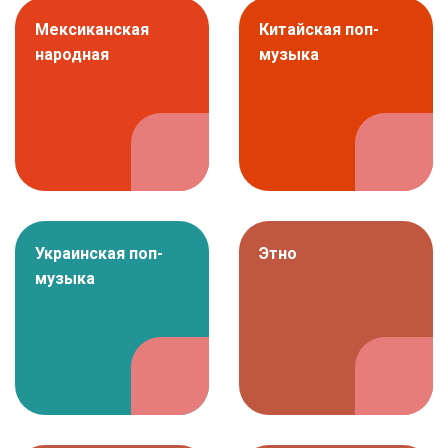
Мексиканская
Китайская поп-
народная
музыка
Украинская поп-
Этно
музыка