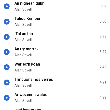
An nighean dubh
3:02
Alan Stivell
Tabud Kemper
3:00
Alan Stivell
'Tal an tan
5:25
Alan Stivell
An try marrak
5:47
Alan Stivell
Warlec'h koan
2:42
Alan Stivell
Trinquons nos verres
4:21
Alan Stivell
Ar wezenn awalou
4:33
Alan Stivell
Inisi hanternos