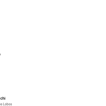
e
chi
os Lobos