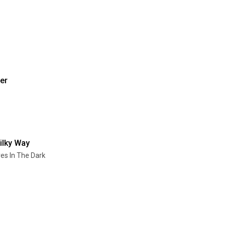
er
ilky Way
es In The Dark