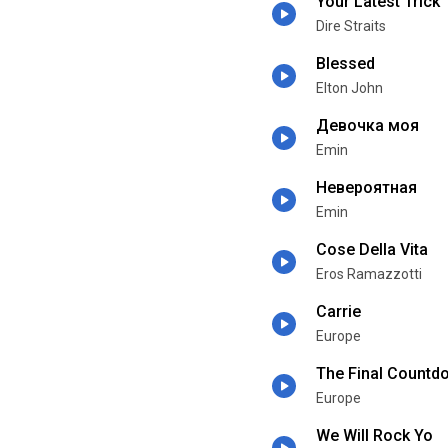
Your Latest Trick
Dire Straits
Blessed
Elton John
Девочка моя
Emin
Невероятная
Emin
Cose Della Vita
Eros Ramazzotti
Carrie
Europe
The Final Countd
Europe
We Will Rock Yo