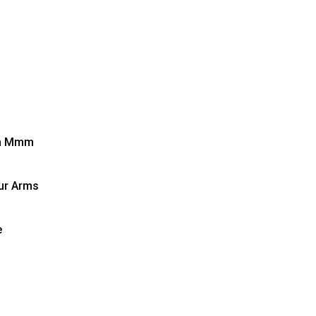
 Mmm
our Arms
e