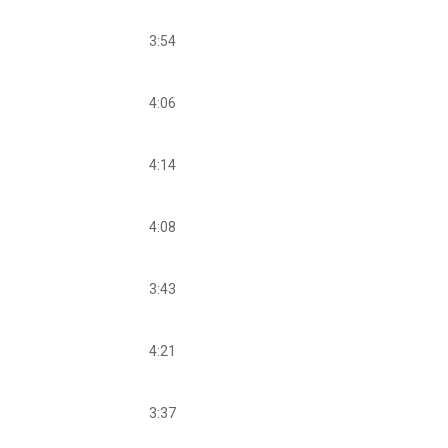
3:54
4:06
4:14
4:08
3:43
4:21
3:37