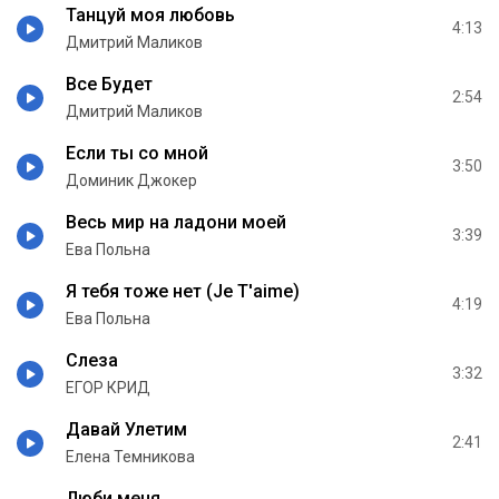
Танцуй моя любовь
4:13
Дмитрий Маликов
Все Будет
2:54
Дмитрий Маликов
Если ты со мной
3:50
Доминик Джокер
Весь мир на ладони моей
3:39
Ева Польна
Я тебя тоже нет (Je T'aime)
4:19
Ева Польна
Слеза
3:32
ЕГОР КРИД
Давай Улетим
2:41
Елена Темникова
Люби меня