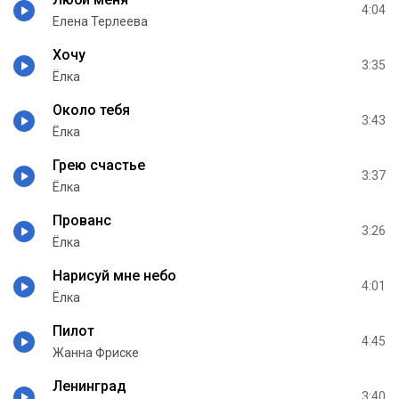
4:04
Елена Терлеева
Хочу
3:35
Ёлка
Около тебя
3:43
Ёлка
Грею счастье
3:37
Ёлка
Прованс
3:26
Ёлка
Нарисуй мне небо
4:01
Ёлка
Пилот
4:45
Жанна Фриске
Ленинград
3:40