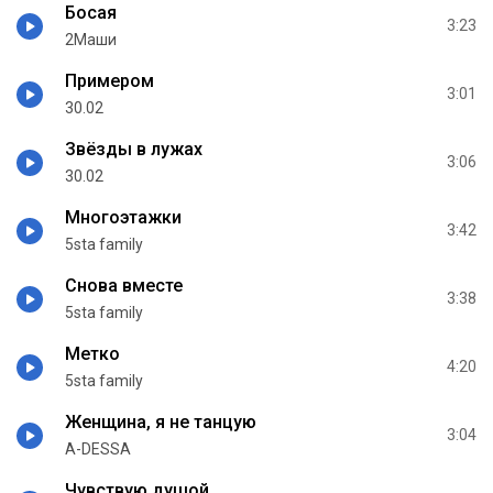
Босая
3:23
2Маши
Примером
3:01
30.02
Звёзды в лужах
3:06
30.02
Многоэтажки
3:42
5sta family
Снова вместе
3:38
5sta family
Метко
4:20
5sta family
Женщина, я не танцую
3:04
A-DESSA
Чувствую душой