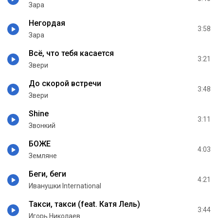
Зара
Негордая
3:58
Зара
Всё, что тебя касается
3:21
Звери
До скорой встречи
3:48
Звери
Shine
3:11
Звонкий
БОЖЕ
4:03
Земляне
Беги, беги
4:21
Иванушки International
Такси, такси (feat. Катя Лель)
3:44
Игорь Николаев