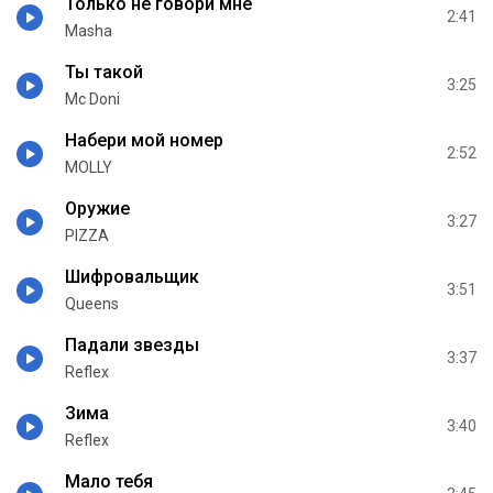
Только не говори мне
2:41
Masha
Ты такой
3:25
Mc Doni
Набери мой номер
2:52
MOLLY
Оружие
3:27
PIZZA
Шифровальщик
3:51
Queens
Падали звезды
3:37
Reflex
Зима
3:40
Reflex
Мало тебя