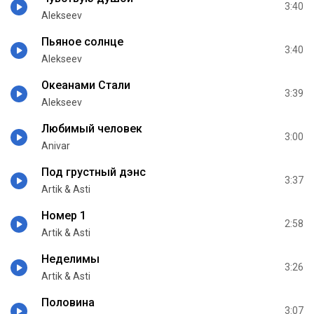
3:40
Alekseev
Пьяное солнце
3:40
Alekseev
Океанами Стали
3:39
Alekseev
Любимый человек
3:00
Anivar
Под грустный дэнс
3:37
Artik & Asti
Номер 1
2:58
Artik & Asti
Неделимы
3:26
Artik & Asti
Половина
3:07