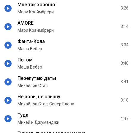
Мне так хорошо
3:26
Мари Краймбрери
AMORE
3:14
Мари Краймбрери
Фанта-Кола
3:34
Маша Вебер
Потом
3:40
Маша Вебер
Перепутаю даты
3:41
Михайлов Стас
Не зови, не слышу
3:18
Михайлов Стас, Север Елена
Туда
4:47
Михей и Джуманджи