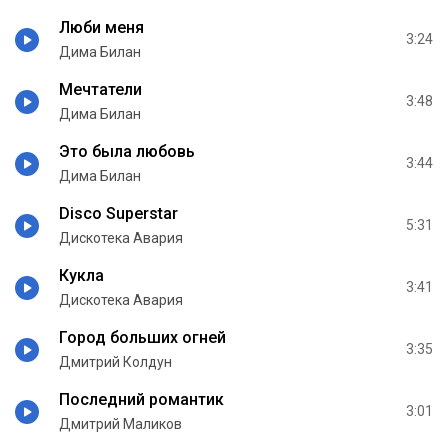
Люби меня
3:24
Дима Билан
Мечтатели
3:48
Дима Билан
Это была любовь
3:44
Дима Билан
Disco Superstar
5:31
Дискотека Авария
Кукла
3:41
Дискотека Авария
Город больших огней
3:35
Дмитрий Колдун
Последний романтик
3:01
Дмитрий Маликов