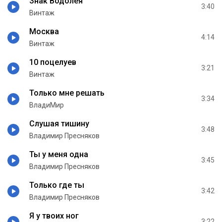
Знак Водолея
3:40
Винтаж
Москва
4:14
Винтаж
10 поцелуев
3:21
Винтаж
Только мне решать
3:34
ВладиМир
Слушая тишину
3:48
Владимир Пресняков
Ты у меня одна
3:45
Владимир Пресняков
Только где ты
3:42
Владимир Пресняков
Я у твоих ног
3:22