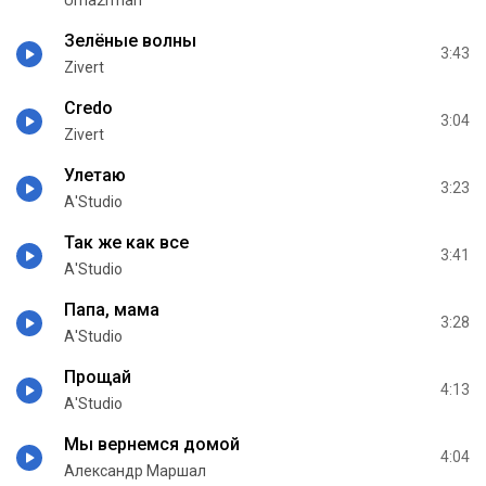
Uma2rman
Зелёные волны
3:43
Zivert
Credo
3:04
Zivert
Улетаю
3:23
А'Studio
Так же как все
3:41
А'Studio
Папа, мама
3:28
А'Studio
Прощай
4:13
А'Studio
Мы вернемся домой
4:04
Александр Маршал