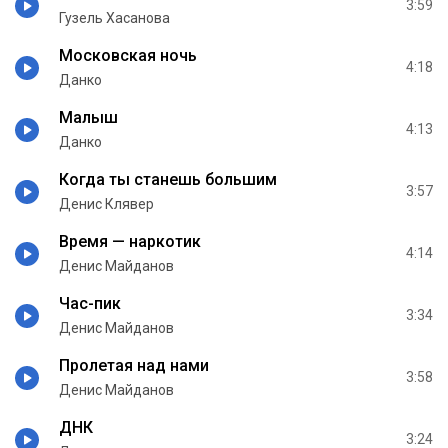
3:59
Гузель Хасанова
Московская ночь
4:18
Данко
Малыш
4:13
Данко
Когда ты станешь большим
3:57
Денис Клявер
Время — наркотик
4:14
Денис Майданов
Час-пик
3:34
Денис Майданов
Пролетая над нами
3:58
Денис Майданов
ДНК
3:24