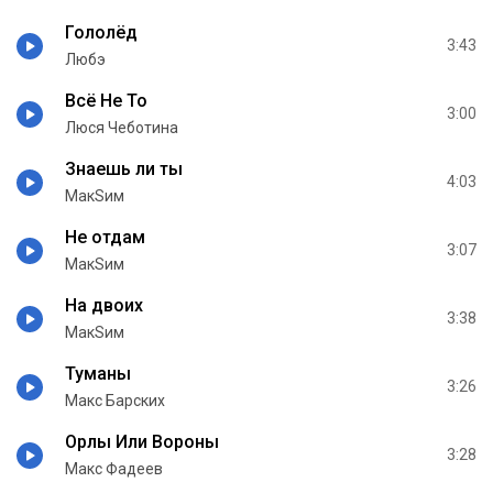
Гололёд
3:43
Любэ
Всё Не То
3:00
Люся Чеботина
Знаешь ли ты
4:03
МакSим
Не отдам
3:07
МакSим
На двоих
3:38
МакSим
Туманы
3:26
Макс Барских
Орлы Или Вороны
3:28
Макс Фадеев