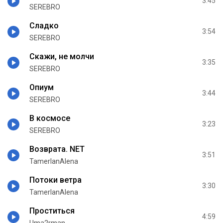
3:45
SEREBRO
Сладко
3:54
SEREBRO
Скажи, не молчи
3:35
SEREBRO
Опиум
3:44
SEREBRO
В космосе
3:23
SEREBRO
Возврата. NET
3:51
TamerlanAlena
Потоки ветра
3:30
TamerlanAlena
Проститься
4:59