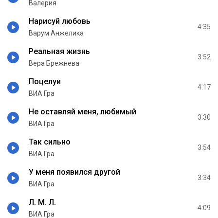
Валерия
Нарисуй любовь
4:35
Варум Анжелика
Реальная жизнь
3:52
Вера Брежнева
Поцелуи
4:17
ВИА Гра
Не оставляй меня, любимый
3:30
ВИА Гра
Так сильно
3:54
ВИА Гра
У меня появился другой
3:34
ВИА Гра
Л. М. Л.
4:09
ВИА Гра