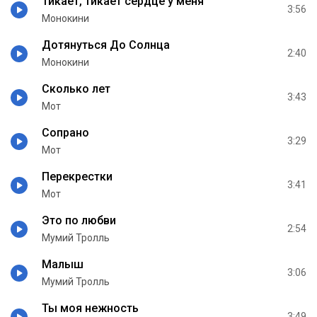
Тикает, тикает сердце у меня
3:56
Монокини
Дотянуться До Солнца
2:40
Монокини
Сколько лет
3:43
Мот
Сопрано
3:29
Мот
Перекрестки
3:41
Мот
Это по любви
2:54
Мумий Тролль
Малыш
3:06
Мумий Тролль
Ты моя нежность
3:49