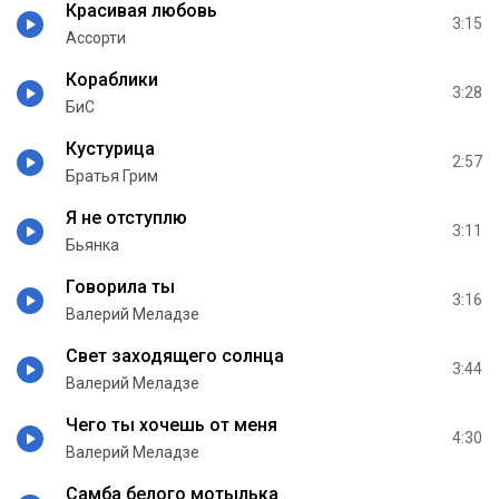
Красивая любовь
3:15
Ассорти
Кораблики
3:28
БиС
Кустурица
2:57
Братья Грим
Я не отступлю
3:11
Бьянка
Говорила ты
3:16
Валерий Меладзе
Свет заходящего солнца
3:44
Валерий Меладзе
Чего ты хочешь от меня
4:30
Валерий Меладзе
Самба белого мотылька