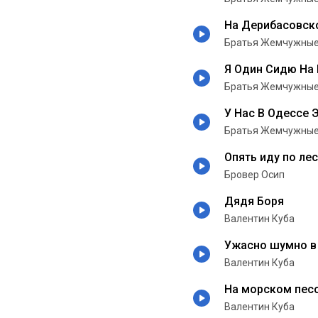
На Дерибасовск
Братья Жемчужны
Я Один Сидю На 
Братья Жемчужны
У Нас В Одессе 
Братья Жемчужны
Опять иду по ле
Бровер Осип
Дядя Боря
Валентин Куба
Ужасно шумно в
Валентин Куба
На морском пес
Валентин Куба