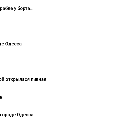
рабле у борта...
де Одесса
ой открылася пивная
ев
 городе Одесса