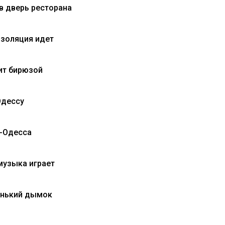
в дверь ресторана
 золяция идет
ит бирюзой
Одессу
ь-Одесса
музыка играет
енький дымок