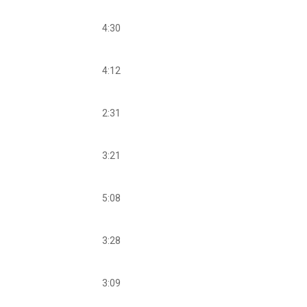
4:30
4:12
2:31
3:21
5:08
3:28
3:09