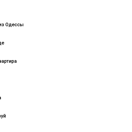
ы
 из Одессы
де
вартира
а
вуй