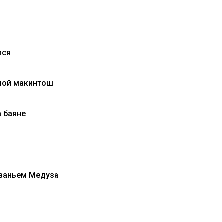
лся
мой макинтош
 баяне
званьем Медуза