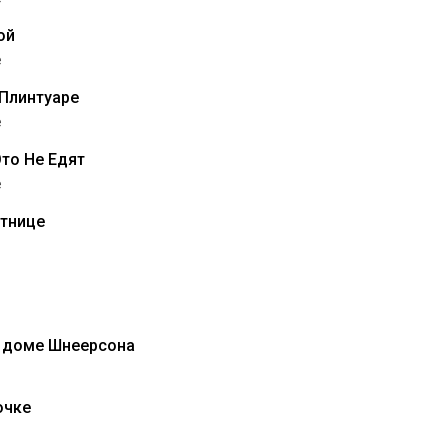
ой
е
Плинтуаре
е
Это Не Едят
е
стнице
 доме Шнеерсона
очке