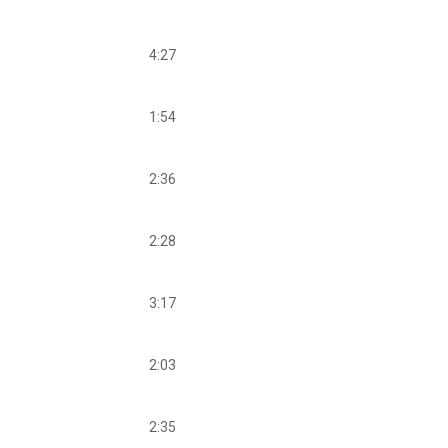
4:27
1:54
2:36
2:28
3:17
2:03
2:35