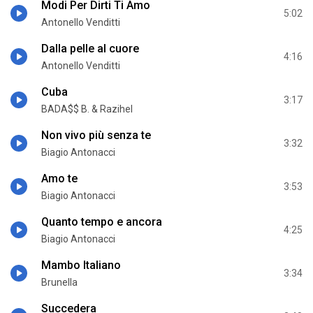
Modi Per Dirti Ti Amo
5:02
Antonello Venditti
Dalla pelle al cuore
4:16
Antonello Venditti
Cuba
3:17
BADA$$ B. & Razihel
Non vivo più senza te
3:32
Biagio Antonacci
Amo te
3:53
Biagio Antonacci
Quanto tempo e ancora
4:25
Biagio Antonacci
Mambo Italiano
3:34
Brunella
Succederа