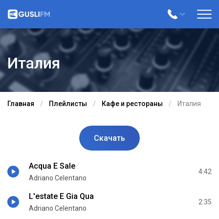
Италия
Главная
Плейлисты
Кафе и рестораны
Италия
Скачать
Acqua E Sale
4:42
Adriano Celentano
L'estate E Giа Qua
2:35
Adriano Celentano