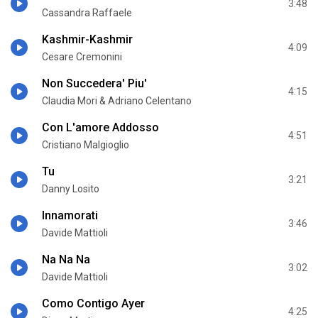
3:48
Cassandra Raffaele
Kashmir-Kashmir
4:09
Cesare Cremonini
Non Succedera' Piu'
4:15
Claudia Mori & Adriano Celentano
Con L'amore Addosso
4:51
Cristiano Malgioglio
Tu
3:21
Danny Losito
Innamorati
3:46
Davide Mattioli
Na Na Na
3:02
Davide Mattioli
Como Contigo Ayer
4:25