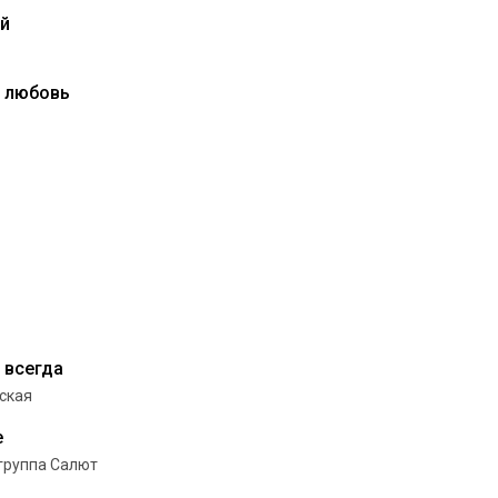
ой
е любовь
 всегда
ская
е
группа Салют