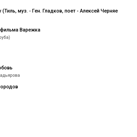
 (Тиль, муз. - Ген. Гладков, поет - Алексей Черняе
тфильма Варежка
руба)
юбовь
Бадьярова
городов