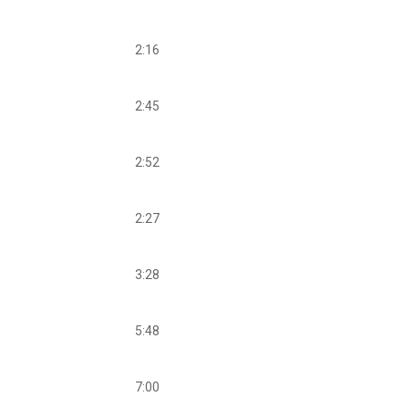
2:16
2:45
2:52
2:27
3:28
5:48
7:00