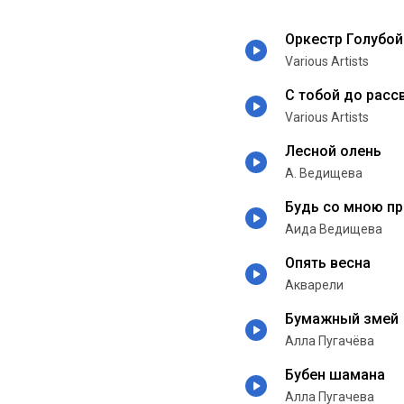
Оркестр Голубой
Various Artists
С тобой до рассв
Various Artists
Лесной олень
А. Ведищева
Будь со мною п
Аида Ведищева
Опять весна
Акварели
Бумажный змей
Алла Пугачёва
Бубен шамана
Алла Пугачева