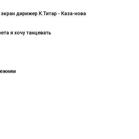
 экран дирижер К.Титар - Каза-нова
ета я хочу танцевать
режним