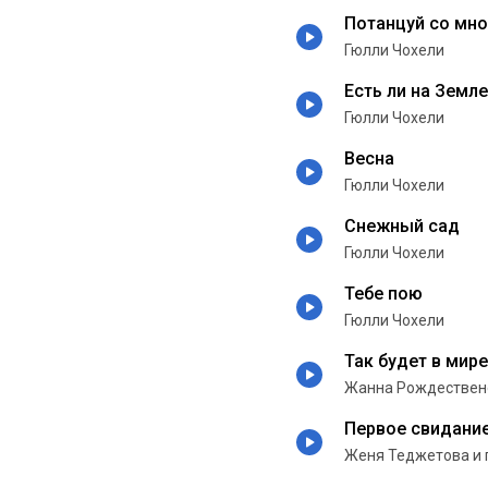
Потанцуй со мн
Гюлли Чохели
Есть ли на Земл
Гюлли Чохели
Весна
Гюлли Чохели
Снежный сад
Гюлли Чохели
Тебе пою
Гюлли Чохели
Так будет в мире
Жанна Рождествен
Первое свидани
Женя Теджетова и 