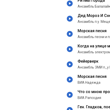
Ритмы города
Ансамбль Балалай
Дед Мороз И Сн
Ансамбль п.у. Мещ
Морская песня
Ансамбль песни и 
Когда на улице 
Ансамбль электром
Фейерверк
Ансамбль ЭМИ п_у 
Морская песня
ВИА Надежда
Что со мною пр
ВИА Рапсодия
Ген. Гладков, по