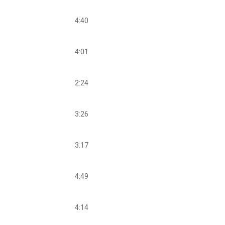
4:40
4:01
2:24
3:26
3:17
4:49
4:14