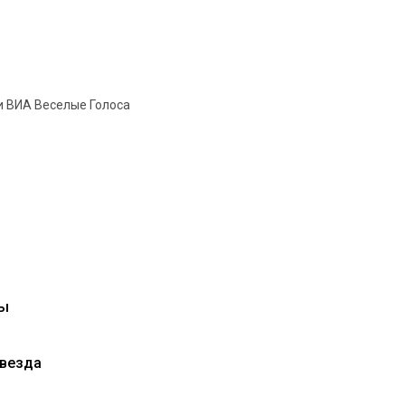
и ВИА Веселые Голоса
ды
звезда