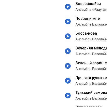
Возвращайся
Ансамбль «Радуга»
Позвони мне
Ансамбль Балалай
Босса-нова
Ансамбль Балалай
Вечерняя мелод
Ансамбль Балалай
Зеленый гороше
Ансамбль Балалай
Пряники русские
Ансамбль Балалай
Тульский самов
Ансамбль Балалай