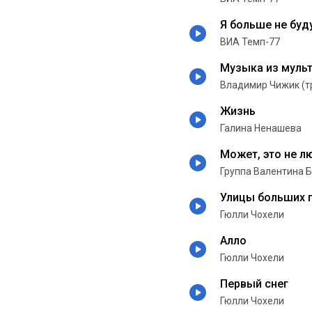
Я больше не буду
ВИА Темп-77
Музыка из муль
Владимир Чижик (т
Жизнь
Галина Ненашева
Может, это не л
Группа Валентина 
Улицы больших 
Гюлли Чохели
Алло
Гюлли Чохели
Первый снег
Гюлли Чохели