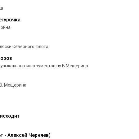
ка
егурочка
ерина
пляски Северного флота
мороз
узыкальных инструментов пу В.Мещерина
В. Мещерина
оисходит
ет - Алексей Черняев)