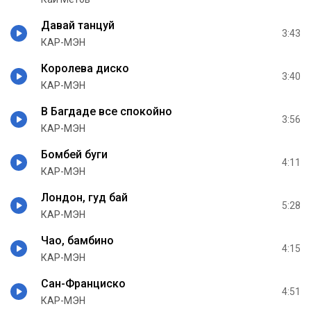
Давай танцуй
3:43
КАР-МЭН
Королева диско
3:40
КАР-МЭН
В Багдаде все спокойно
3:56
КАР-МЭН
Бомбей буги
4:11
КАР-МЭН
Лондон, гуд бай
5:28
КАР-МЭН
Чао, бамбино
4:15
КАР-МЭН
Сан-Франциско
4:51
КАР-МЭН