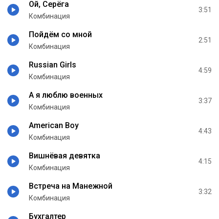
Ой, Серёга
3:51
Комбинация
Пойдём со мной
2:51
Комбинация
Russian Girls
4:59
Комбинация
А я люблю военных
3:37
Комбинация
American Boy
4:43
Комбинация
Вишнёвая девятка
4:15
Комбинация
Встреча на Манежной
3:32
Комбинация
Бухгалтер