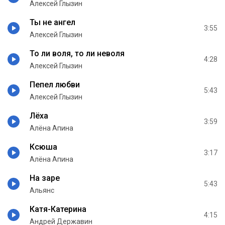
Алексей Глызин
Ты не ангел
3:55
Алексей Глызин
То ли воля, то ли неволя
4:28
Алексей Глызин
Пепел любви
5:43
Алексей Глызин
Лёха
3:59
Алёна Апина
Ксюша
3:17
Алёна Апина
На заре
5:43
Альянс
Катя-Катерина
4:15
Андрей Державин