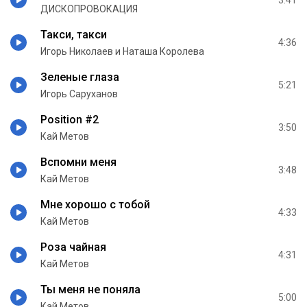
ДИСКОПРОВОКАЦИЯ
Такси, такси
4:36
Игорь Николаев и Наташа Королева
Зеленые глаза
5:21
Игорь Саруханов
Position #2
3:50
Кай Метов
Вспомни меня
3:48
Кай Метов
Мне хорошо с тобой
4:33
Кай Метов
Роза чайная
4:31
Кай Метов
Ты меня не поняла
5:00
Кай Метов