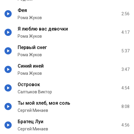
Фея
2:56
Рома Жуков
Я люблю вас девочки
4:17
Рома Жуков
Первый снег
5:37
Рома Жуков
Синий иней
3:47
Рома Жуков
Островок
4:54
Салтыков Виктор
Ты мой хлеб, моя соль
8:08
Сергей Минаев
Братец Луи
4:56
Сергей Минаев