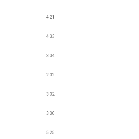
4:21
4:33
3:04
2:02
3:02
3:00
5:25