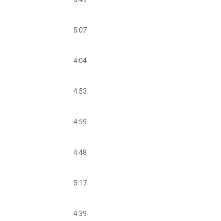
5:07
4:04
4:53
4:59
4:48
5:17
4:39