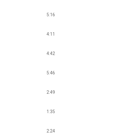
5:16
4:11
4:42
5:46
2:49
1:35
2:24