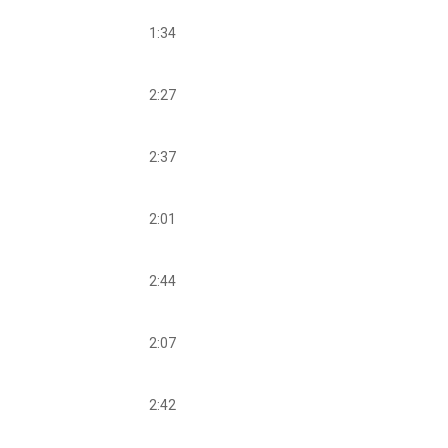
1:34
2:27
2:37
2:01
2:44
2:07
2:42