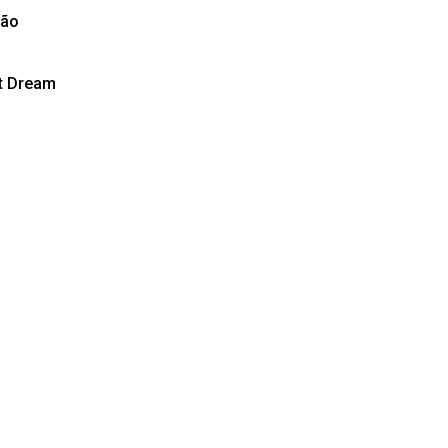
ção
st Dream