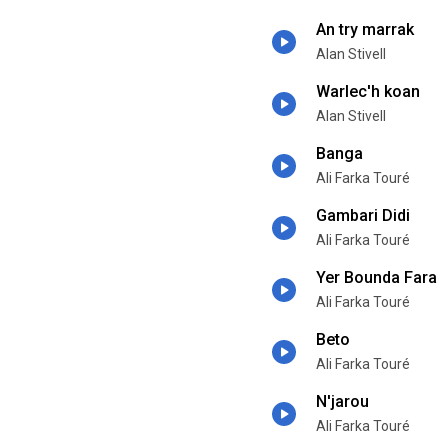
An try marrak
Alan Stivell
Warlec'h koan
Alan Stivell
Banga
Ali Farka Touré
Gambari Didi
Ali Farka Touré
Yer Bounda Fara
Ali Farka Touré
Beto
Ali Farka Touré
N'jarou
Ali Farka Touré