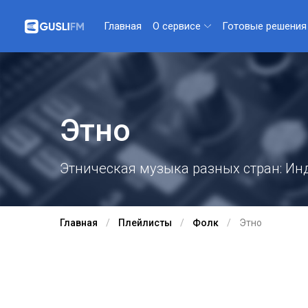
О сервисе
Готовые решения
Главная
Этно
Этническая музыка разных стран: Инд
Главная
Плейлисты
Фолк
Этно