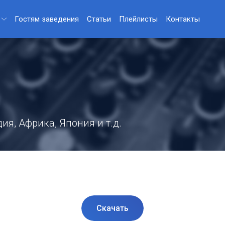
Гостям заведения
Статьи
Плейлисты
Контакты
ия, Африка, Япония и т.д.
Скачать