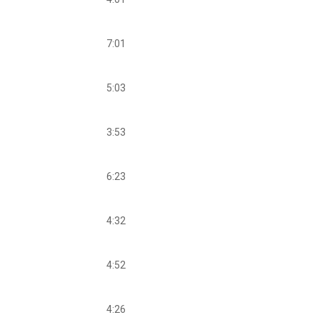
7:01
5:03
3:53
6:23
4:32
4:52
4:26