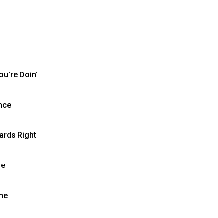
ou're Doin'
nce
Cards Right
ie
One