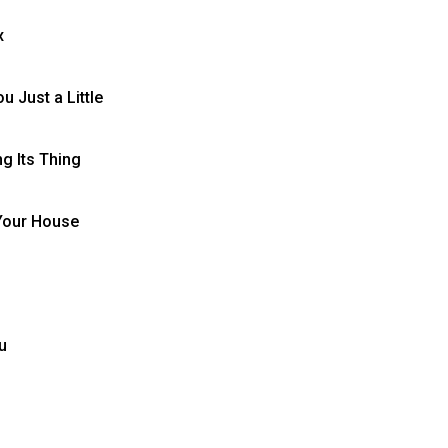
x
u Just a Little
ng Its Thing
Your House
u