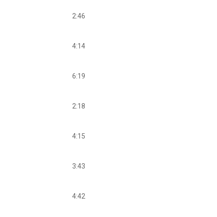
2:46
4:14
6:19
2:18
4:15
3:43
4:42