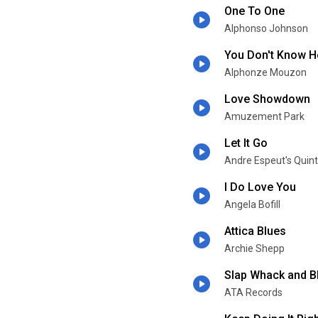
One To One
Alphonso Johnson
You Don't Know H
Alphonze Mouzon
Love Showdown
Amuzement Park
Let It Go
Andre Espeut's Quint
I Do Love You
Angela Bofill
Attica Blues
Archie Shepp
Slap Whack and B
ATA Records