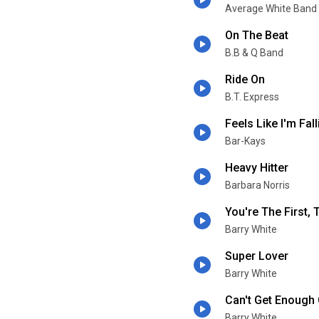
Average White Band
On The Beat
B.B & Q Band
Ride On
B.T. Express
Feels Like I'm Fal
Bar-Kays
Heavy Hitter
Barbara Norris
You're The First, 
Barry White
Super Lover
Barry White
Can't Get Enough
Barry White