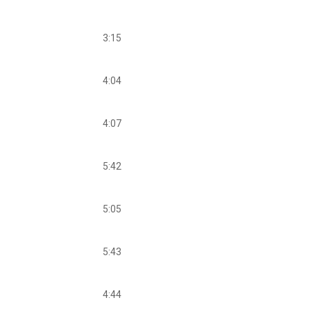
3:15
4:04
4:07
5:42
5:05
5:43
4:44