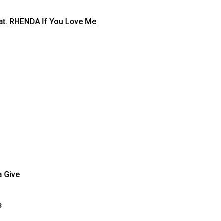
t. RHENDA If You Love Me
a Give
s