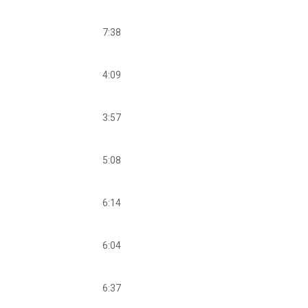
7:38
4:09
3:57
5:08
6:14
6:04
6:37