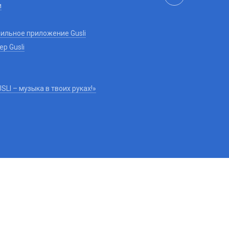
и
ильное приложение Gusli
р Gusli
LI – музыка в твоих руках!»